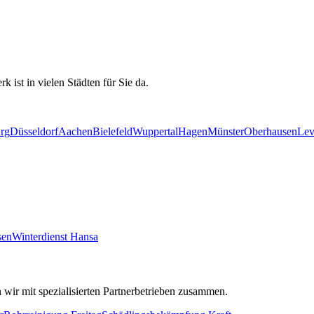
 ist in vielen Städten für Sie da.
rg
Düsseldorf
Aachen
Bielefeld
Wuppertal
Hagen
Münster
Oberhausen
Lev
sen
Winterdienst Hansa
 wir mit spezialisierten Partnerbetrieben zusammen.