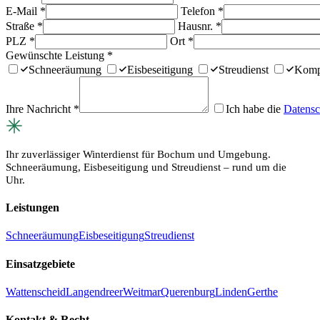
E-Mail
*
Telefon
*
Straße
*
Hausnr.
*
PLZ
*
Ort
*
Gewünschte Leistung
*
Schneeräumung
Eisbeseitigung
Streudienst
Kompl
Ihre Nachricht
*
Ich habe die
Datensc
Winterdienst Bochum24
Ihr zuverlässiger Winterdienst für Bochum und Umgebung.
Schneeräumung, Eisbeseitigung und Streudienst – rund um die
Uhr.
Leistungen
Schneeräumung
Eisbeseitigung
Streudienst
Einsatzgebiete
Wattenscheid
Langendreer
Weitmar
Querenburg
Linden
Gerthe
Kontakt & Recht