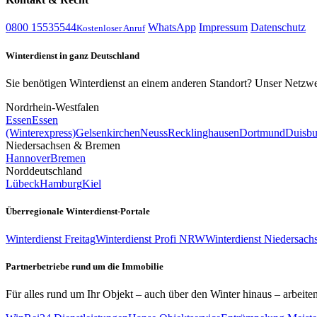
0800 15535544
WhatsApp
Impressum
Datenschutz
Kostenloser Anruf
Winterdienst in ganz Deutschland
Sie benötigen Winterdienst an einem anderen Standort? Unser Netzwerk
Nordrhein-Westfalen
Essen
Essen
(Winterexpress)
Gelsenkirchen
Neuss
Recklinghausen
Dortmund
Duisbu
Niedersachsen & Bremen
Hannover
Bremen
Norddeutschland
Lübeck
Hamburg
Kiel
Überregionale Winterdienst-Portale
Winterdienst Freitag
Winterdienst Profi NRW
Winterdienst Niedersach
Partnerbetriebe rund um die Immobilie
Für alles rund um Ihr Objekt – auch über den Winter hinaus – arbeiten