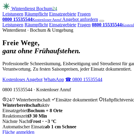
Winterdienst Bochum
24
Leistungen
Räumpflicht
Einsatzgebiete
Fragen
0800 15535544
Angebot anfordern
Kostenloser Anruf
Leistungen
Räumpflicht
Einsatzgebiete
Fragen
0800 15535544
Kostenl
Winterdienst · Bochum & Umgebung
Freie Wege,
ganz ohne Frühaufstehen.
Professionelle Schneeräumung, Eisbeseitigung und Streudienst für g
Verantwortung. Zu festen Saisonpreisen, jeder Einsatz dokumentiert.
Kostenloses Angebot
WhatsApp
☎ 0800 15535544
0800 15535544 · Kostenloser Anruf
24/7 Winterbereitschaft
Einsätze dokumentiert
Haftpflichtversi
Winterbereitschaft
aktiv
Einsatzgebiet
Bochum + 8 Orte
Reaktionszeit
Ø 30 Min
Nächste Nacht
Frost · −3 °C
Automatischer Einsatz
ab 1 cm Schnee
Fläche anmelden